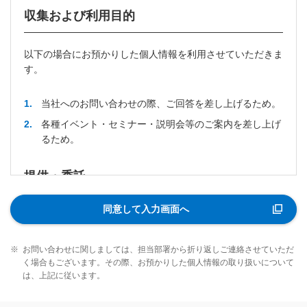
収集および利用目的
以下の場合にお預かりした個人情報を利用させていただきま
す。
1
当社へのお問い合わせの際、ご回答を差し上げるため。
2
各種イベント・セミナー・説明会等のご案内を差し上げ
るため。
提供・委託
同意して入力画面へ
第三者提供または委託することはございません。
情報提供者の権利
※
お問い合わせに関しましては、担当部署から折り返しご連絡させていただ
く場合もございます。その際、お預かりした個人情報の取り扱いについて
は、上記に従います。
当社がお預かりしている個人情報に関して、開示を要請する
権利があり、誤りがあった場合は、訂正、削除を要請する権