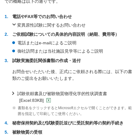
での概略は以下の通りです。
1
電話やFAX等でのお問い合わせ
変異原性試験に関するお問い合わせ
2
ご依頼試験についての具体的内容説明（納期、費用等）
電話またはe-mailによるご説明
御社訪問または当社施設見学等によるご説明
3
試験実施委託関係書類の作成・送付
お問合せいただいた後、正式にご依頼される際には、以下の書
類のご提出をお願いいたします。
試験依頼書及び被験物質物理化学的性状調査書
[Excel:83KB]
※
書類名をクリックするとMicrosoftエクセルで開くことができます。範
囲を指定して印刷してご使用ください。
4
秘密保持契約及び試験委託並びに受託契約等の契約手続き
5
被験物質の受領