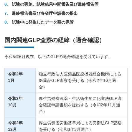
6
試験の実施、試験結果中間報告及び最終報告等
7
最終報告書及び各省庁申請書の提出
8
試験中に発生したデータ類の保管
国内関連GLP査察の経緯（適合確認）
令和5年6月現在、以下のGLPの適合確認を受けています。
令和2年
独立行政法人医薬品医療機器総合機構による
1月
医薬品GLP査察を受ける（令和2年10月適
合）
令和2年
厚生労働省医薬・生活衛生局に化審法GLP適
10月
合確認申請書類を提出する（令和2年11月適
合）
令和2年
厚生労働省労働基準局による安衛法GLP査察
12月
を受ける（令和3年3月適合）