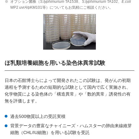
※
オプション菌株（
S.typhimurium
TA1538、
S.typhimurium
TA102、
E.coli
WP2
uvrA
/pKM101等）についてもお気軽にご相談ください。
ほ乳類培養細胞を用いる染色体異常試験
日本の石館博士らによって開発されたこの試験は、発がんの初期
過程を予測するための短期的な試験として国内で広く実施され、
化学物質による染色体の「構造異常」や「数的異常」誘発性の有
無を評価します。
過去500物質以上の受託実積
背景データの豊富なチャイニーズ・ハムスターの肺由来線維芽
細胞（CHL/IU細胞）を用いる試験を受託