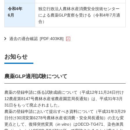
令和4年
独立行政法人農林水産消費安全技術センター
6月
による農薬GLP査察を受ける（令和4年7月適
合）
過去の適合確認
[PDF:403KB]
お知らせ
農薬GLP適用試験について
農薬の登録申請に係る試験成績について（平成12年11月24日付け
12農産第8147号農林水産省農産園芸局長通知）は、平成31年3月
31日をもって廃止されました。
農薬の登録申請において提出すべき資料について（平成31年3月29
日付け30消安第6278号農林水産省消費・安全局長通知）の主な変
更点として、復帰突然変異（
in vitro
）はOECD-TG471、染色体異