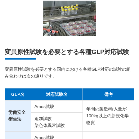
変異原性試験を必要とする各種GLP対応試験
変異原性試験を必要とする国内における各種GLP対応の試験の組
み合わせは次の通りです。
GLP名
対応試験名
備考
Ames試験
年間の製造/輸入量が
労働安全
100kg以上の新規化学
追加試験：
衛生法
物質
染色体異常試験
Ames試験