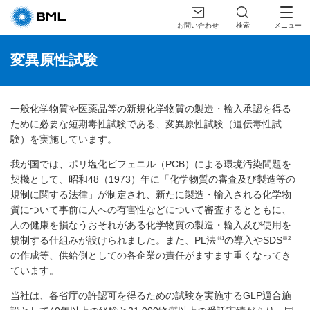
お問い合わせ
検索
メニュー
変異原性試験
一般化学物質や医薬品等の新規化学物質の製造・輸入承認を得る
ために必要な短期毒性試験である、変異原性試験（遺伝毒性試
験）を実施しています。
我が国では、ポリ塩化ビフェニル（PCB）による環境汚染問題を
契機として、昭和48（1973）年に「化学物質の審査及び製造等の
規制に関する法律」が制定され、新たに製造・輸入される化学物
質について事前に人への有害性などについて審査するとともに、
人の健康を損なうおそれがある化学物質の製造・輸入及び使用を
※1
※2
規制する仕組みが設けられました。また、PL法
の導入やSDS
の作成等、供給側としての各企業の責任がますます重くなってき
ています。
当社は、各省庁の許認可を得るための試験を実施するGLP適合施