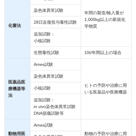
染色体異常試験
年間の製造/輸入量が
1,000kg以上の新規化
28日反復投与毒性試験
化審法
学物質
追加試験：
小核試験
生態毒性試験
10t/年間以上の場合
Ames試験
染色体異常試験
医薬品医
ヒトの予防や治療に用
小核試験
療機器等
いる医薬品や医療機器
法
追加試験：
in vivo
染色体異常試験
DNA損傷試験等
Ames試験
動物用医
動物の予防や治療に用