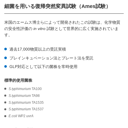
細菌を用いる復帰突然変異試験（Ames試験）
米国のエームス博士らによって開発されたこの試験は、化学物質
の安全性評価の
in vitro
試験として世界的に広く実施されていま
す。
過去17,000物質以上の受託実積
プレインキュベーション法とプレート法を受託
GLP対応として以下の菌株を常時使用
標準的使用菌株
S.typhimurium
TA100
S.typhimurium
TA98
S.typhimurium
TA1535
S.typhimurium
TA1537
E.coli
WP2
uvrA