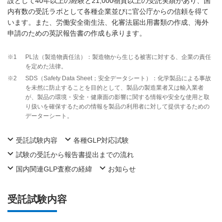
設として40年以上の経験と21,000物質以上の受託実績があり、国
内有数の受託ラボとして各種企業並びに官公庁からの信頼を得て
います。また、労働安全衛生法、化審法届出用書類の作成、海外
申請のための英訳報告書の作成も承ります。
※1
PL法（製造物責任法）：製造物から生じる被害に対する、企業の責任
を定めた法律。
※2
SDS（Safety Data Sheet；安全データシート）：化学製品による事故
を未然に防止することを目的として、製品の製造業者又は輸入業者
が、製品の環境・安全・健康面の影響に関する情報や安全な使用と取
り扱いを確保するための情報を製品の利用者に対して提供するための
データーシート。
受託試験内容
各種GLP対応試験
試験の受託から報告書提出までの流れ
国内関連GLP査察の経緯
お知らせ
受託試験内容