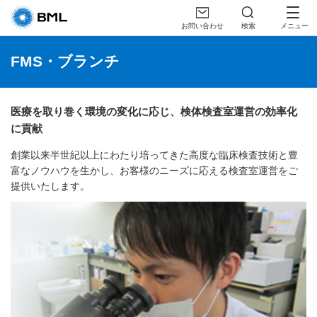
お問い合わせ
検索
メニュー
FMS・ブランチ
医療を取り巻く環境の変化に応じ、検体検査室運営の効率化
に貢献
創業以来半世紀以上にわたり培ってきた高度な臨床検査技術と豊
富なノウハウを生かし、お客様のニーズに
応える検査室運営をご
提供いたします。