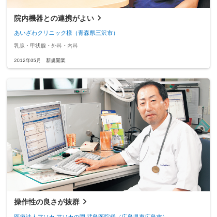
院内機器との連携がよい
あいざわクリニック様
（青森県三沢市）
乳腺・甲状腺・外科・内科
2012年05月 新規開業
操作性の良さが抜群
医療法人アソカ アソカの園 武島医院様
（広島県東広島市）